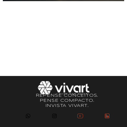
Confira as dicas cruciais para quem não quer ter dor
de cabeça e só deseja ver o dinheiro pingando na
conta no final do mês. Comprar um imóvel em uma
boa localização é um passo importante para quem
deseja investir com segurança. Mas, quando falamos
em rentabilidade, especialmente na locação por
curta temporada, existe um…
REPENSE CONCEITOS.
PENSE COMPACTO.
INVISTA VIVART.