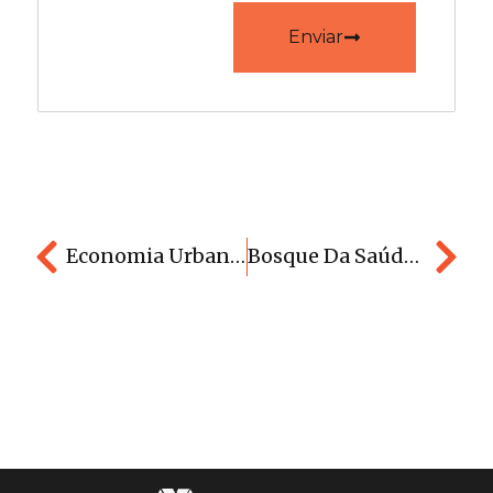
Enviar
Economia Urbana – Bairros Tradicionais Impulsionam Valorização Imobiliária
Bosque Da Saúde Se Consolida Como Polo Imobiliário Impulsionado Pelo Turismo Médico Em Cuiabá