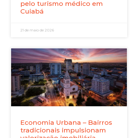
pelo turismo médico em
Cuiabá
21 de maio de 2026
Economia Urbana – Bairros
tradicionais impulsionam
valorização imobiliária