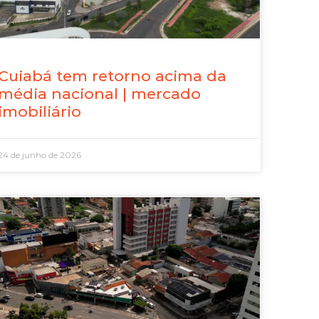
Cuiabá tem retorno acima da
média nacional | mercado
imobiliário
24 de junho de 2026