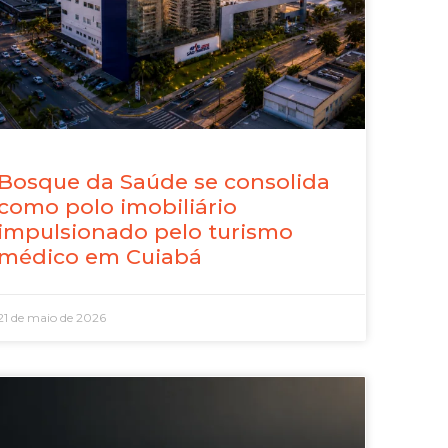
Bosque da Saúde se consolida
como polo imobiliário
impulsionado pelo turismo
médico em Cuiabá
21 de maio de 2026