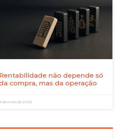
Rentabilidade não depende só
da compra, mas da operação
8 de maio de 2026