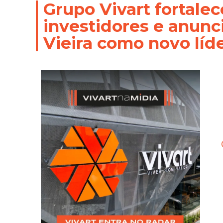
Grupo Vivart fortale
investidores e anunc
Vieira como novo líd