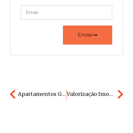
Enviar
Apartamentos Ganham Espaço No Brasil E Impulsionam Mercado Em Cuiabá
Valorização Imobiliária No Longo Prazo: O Que Realmente Influencia O Preço De Um Imóvel