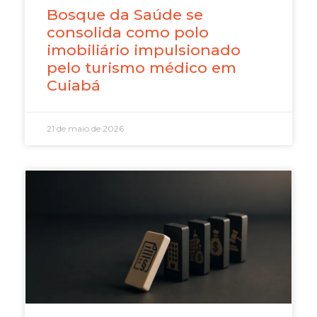
Bosque da Saúde se
consolida como polo
imobiliário impulsionado
pelo turismo médico em
Cuiabá
21 de maio de 2026