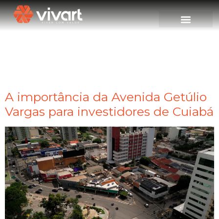
Tag:
Investimento
Imobiliário
A importância da Avenida Getúlio
Vargas para investidores de Cuiabá