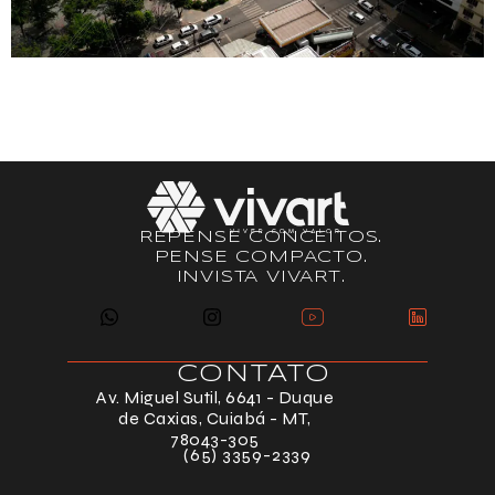
Por que investir na região da Avenida Getúlio Vargas
é uma escolha estratégica na capital.
REPENSE CONCEITOS.
PENSE COMPACTO.
INVISTA VIVART.
CONTATO
Av. Miguel Sutil, 6641 - Duque
de Caxias, Cuiabá - MT,
78043-305
(65) 3359-2339